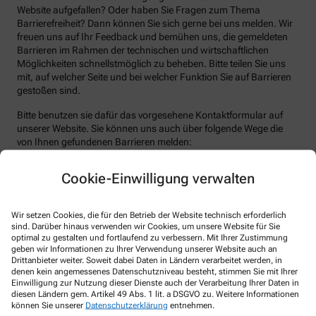
Website aufgefallen? Oder haben Sie Fragen zum Thema
Barrierefreiheit? Dann können Sie sich gerne bei uns melden. Wir
freuen uns auf Ihr Feedback und bemühen uns, die gemeldeten
Barrieren im Rahmen der technischen und wirtschaftlichen
Möglichkeiten schnellstmöglich zu beheben. Bitte teilen Sie uns
mit, auf welcher Seite und bei welcher Funktion Sie auf Barrieren
gestoßen sind.
Bitte benutzen sie dafür das vorgesehene Kontaktformular auf
unserer Website. Sie können uns auch über folgende Wege die
von Ihnen gefundenen Barrieren melden:
E-Mail: info@apotheke-lich.de
Cookie-Einwilligung verwalten
Telefon: +49-6404-6671660
Telefax: +49-6404-6671661
Wir setzen Cookies, die für den Betrieb der Website technisch erforderlich
Postanschrift: Am Wall 29b 35423 Lich
sind. Darüber hinaus verwenden wir Cookies, um unsere Website für Sie
optimal zu gestalten und fortlaufend zu verbessern. Mit Ihrer Zustimmung
Durchsetzungsverfahren und
geben wir Informationen zu Ihrer Verwendung unserer Website auch an
Drittanbieter weiter. Soweit dabei Daten in Ländern verarbeitet werden, in
Marktüberwachungsbehörde
denen kein angemessenes Datenschutzniveau besteht, stimmen Sie mit Ihrer
Einwilligung zur Nutzung dieser Dienste auch der Verarbeitung Ihrer Daten in
Sollten Sie auf Mitteilungen oder Anfragen zur Barrierefreiheit
diesen Ländern gem. Artikel 49 Abs. 1 lit. a DSGVO zu. Weitere Informationen
keine zufriedenstellenden Antworten erhalten, können Sie sich an
können Sie unserer
Datenschutzerklärung
entnehmen.