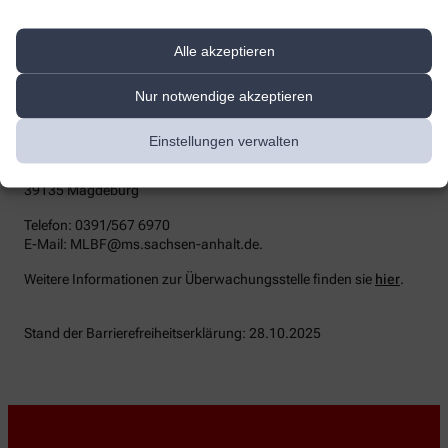
die zuständige Durchsetzungsstelle wenden. Die
Durchsetzungsstelle unterstützt Sie dabei, ihre Rechte geltend zu
machen. Sie können sich auch an die
Alle akzeptieren
Marktüberwachungsbehörde wenden:
MLBF - Marktüberwachungsstelle der Länder für die
Nur notwendige akzeptieren
Barrierefreiheit von Produkten und Dienstleistungen
c/o Ministerium für Arbeit, Soziales, Gesundheit und
Einstellungen verwalten
Gleichstellung Sachsen-Anhalt
Postfach 39 11 55
39135 Magdeburg
Telefon: 0391/567 6970
E-​Mail: MLBF@ms.sachsen-​anhalt.de.
Weitere Informationen zur Überwachungsstelle finden sie
hier
.
Stand der Barrierefreiheitserklärung: 28.10.2025