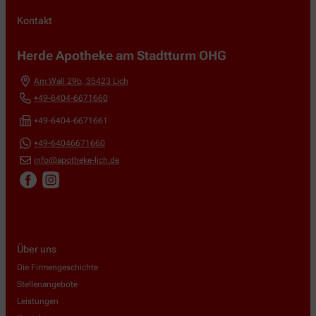
Kontakt
Herde Apotheke am Stadtturm OHG
Am Wall 29b
,
35423
Lich
+49-6404-6671660
+49-6404-6671661
+49-64046671660
info@apotheke-lich.de
Über uns
Die Firmengeschichte
Stellenangebote
Leistungen